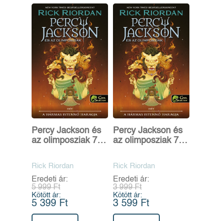
Percy Jackson és
Percy Jackson és
az olimposziak 7. -
az olimposziak 7. -
A hármas istennő
A hármas istennő
haragja
haragja
Rick Riordan
Rick Riordan
Eredeti ár:
Eredeti ár:
5 999 Ft
3 999 Ft
Kötött ár:
Kötött ár:
5 399 Ft
3 599 Ft