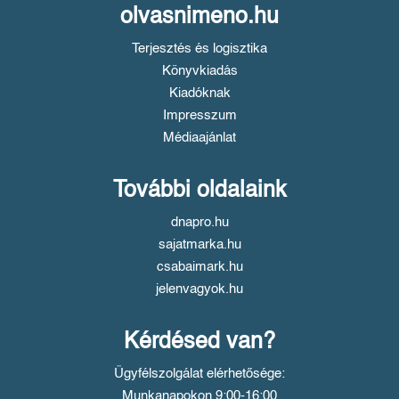
olvasnimeno.hu
Terjesztés és logisztika
Könyvkiadás
Kiadóknak
Impresszum
Médiaajánlat
További oldalaink
dnapro.hu
sajatmarka.hu
csabaimark.hu
jelenvagyok.hu
Kérdésed van?
Ügyfélszolgálat elérhetősége:
Munkanapokon 9:00-16:00