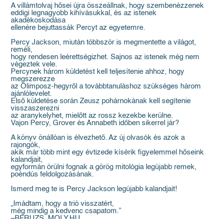
A villámtolvaj hősei újra összeállnak, hogy szembenézzenek
eddigi legnagyobb kihívásukkal, és az istenek
akadékoskodása
ellenére bejuttassák Percyt az egyetemre.
Percy Jackson, miután többször is megmentette a világot,
reméli,
hogy rendesen leérettségizhet. Sajnos az istenek még nem
végeztek vele.
Percynek három küldetést kell teljesítenie ahhoz, hogy
megszerezze
az Olimposz-hegyről a továbbtanuláshoz szükséges három
ajánlólevelet.
Első küldetése során Zeusz pohárnokának kell segítenie
visszaszerezni
az aranykelyhet, mielőtt az rossz kezekbe kerülne.
Vajon Percy, Grover és Annabeth időben sikerrel jár?
A könyv önállóan is élvezhető. Az új olvasók és azok a
rajongók,
akik már több mint egy évtizede kísérik figyelemmel hőseink
kalandjait,
egyformán örülni fognak a görög mitológia legújabb remek,
poéndús feldolgozásának.
Ismerd meg te is Percy Jackson legújabb kalandjait!
„Imádtam, hogy a trió visszatért,
még mindig a kedvenc csapatom.”
–BFRUZS, MOLY.HU