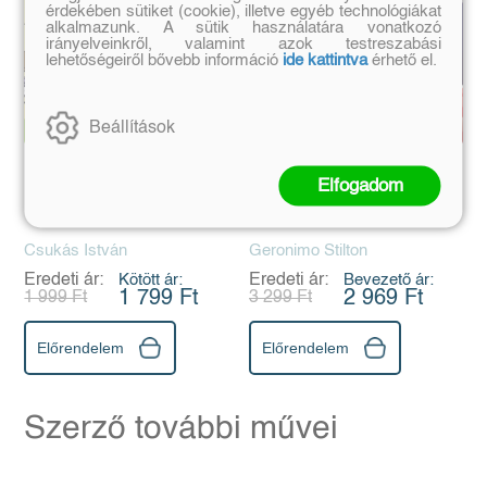
érdekében sütiket (cookie), illetve egyéb technológiákat
alkalmazunk. A sütik használatára vonatkozó
irányelveinkről, valamint azok testreszabási
lehetőségeiről bővebb információ
ide kattintva
érhető el.
Beállítások
Ló az iskolában
Kalandos születésnap
Elfogadom
Csukás István
Geronimo Stilton
Eredeti ár:
Kötött ár:
Eredeti ár:
Bevezető ár:
1 799 Ft
2 969 Ft
1 999 Ft
3 299 Ft
Előrendelem
Előrendelem
Szerző további művei