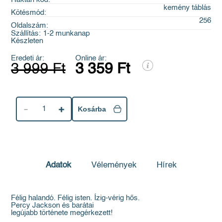
kemény táblás
Kötésmód:
256
Oldalszám:
Szállítás:
1-2 munkanap
Készleten
Eredeti ár:
Online ár:
3 999 Ft
3 359 Ft
1
Kosárba
Adatok
Vélemények
Hírek
Félig halandó. Félig isten. Ízig-vérig hős.
Percy Jackson és barátai
legújabb története megérkezett!