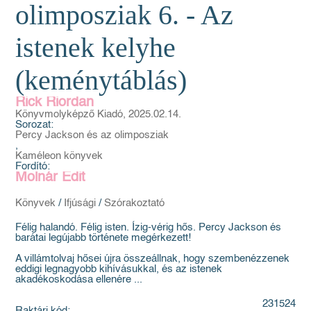
olimposziak 6. - Az
istenek kelyhe
(keménytáblás)
Rick Riordan
Könyvmolyképző Kiadó, 2025.02.14.
Sorozat:
Percy Jackson és az olimposziak
,
Kaméleon könyvek
Fordító:
Molnár Edit
Könyvek
/
Ifjúsági
/
Szórakoztató
Félig halandó. Félig isten. Ízig-vérig hős. Percy Jackson és
barátai legújabb története megérkezett!
A villámtolvaj hősei újra összeállnak, hogy szembenézzenek
eddigi legnagyobb kihívásukkal, és az istenek
akadékoskodása ellenére ...
231524
Raktári kód: