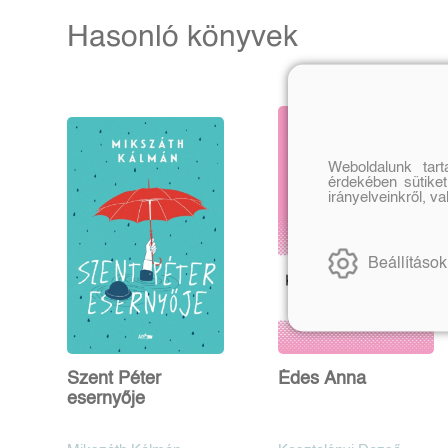
Hasonló könyvek
Weboldalunk tar
érdekében sütiket
irányelveinkről, v
Beállítások
Szent Péter
Édes Anna
esernyője