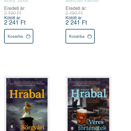
Arany János
Mikszáth Kálmán
Eredeti ár:
Eredeti ár:
2 490 Ft
2 490 Ft
Kötött ár:
Kötött ár:
2 241 Ft
2 241 Ft
Kosárba
Kosárba