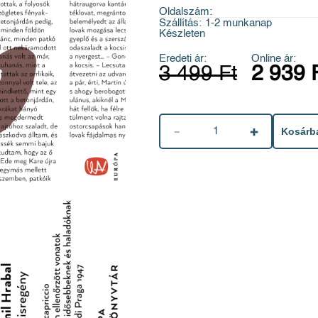
Oldalszám:
Szállítás:
1-2 munkanap
Készleten
Eredeti ár:
Online ár:
3 499 Ft
2 939 
1
Kosárb