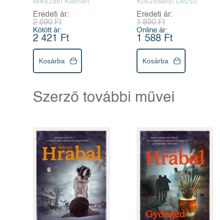
Mikszáth Kálmán
Kosztolányi Dezső
Eredeti ár:
Eredeti ár:
2 690 Ft
1 890 Ft
Kötött ár:
Online ár:
2 421 Ft
1 588 Ft
Kosárba
Kosárba
Szerző további művei