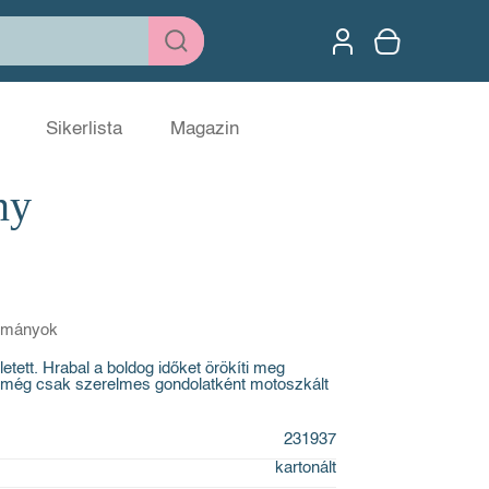
Sikerlista
Magazin
ny
asmányok
etett. Hrabal a boldog időket örökíti meg
ő még csak szerelmes gondolatként motoszkált
231937
kartonált