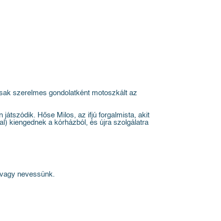
 csak szerelmes gondolatként motoszkált az
átszódik. Hőse Milos, az ifjú forgalmista, akit
al) kiengednek a kórházból, és újra szolgálatra
e vagy nevessünk.