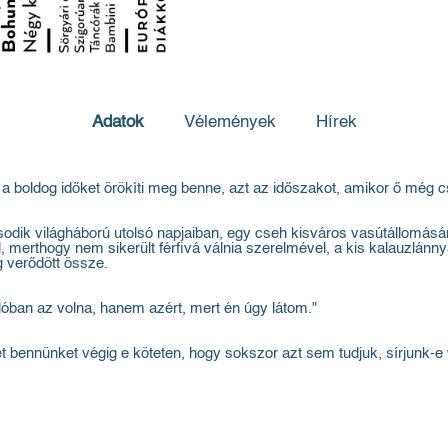
Adatok
Vélemények
Hírek
l a boldog időket örökíti meg benne, azt az időszakot, amikor ő még
odik világháború utolsó napjaiban, egy cseh kisváros vasútállomásán j
l, merthogy nem sikerült férfivá válnia szerelmével, a kis kalauzlánny
g verődött össze.
lóban az volna, hanem azért, mert én úgy látom."
et bennünket végig e köteten, hogy sokszor azt sem tudjuk, sírjunk-