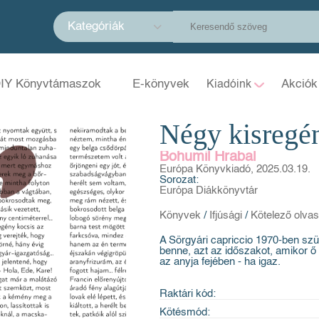
Kategóriák
IY Könyvtámaszok
E-könyvek
Akciók
Kiadóink
Négy kisregé
Bohumil Hrabal
Európa Könyvkiadó, 2025.03.19.
Sorozat:
Európa Diákkönyvtár
Könyvek
/
Ifjúsági
/
Kötelező olv
A Sörgyári capriccio 1970-ben szül
benne, azt az időszakot, amikor 
az anyja fejében - ha igaz.
Raktári kód:
Kötésmód: