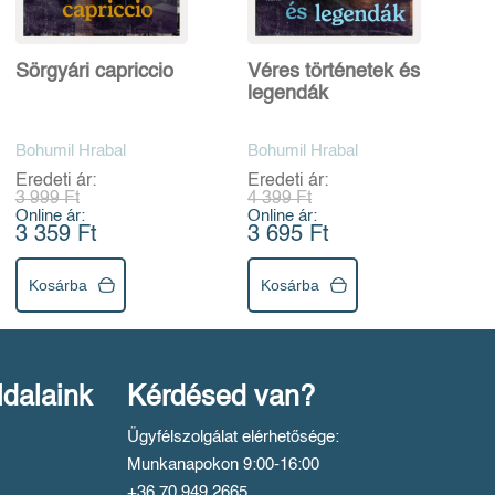
Sörgyári capriccio
Véres történetek és
legendák
Bohumil Hrabal
Bohumil Hrabal
Eredeti ár:
Eredeti ár:
3 999 Ft
4 399 Ft
Online ár:
Online ár:
3 359 Ft
3 695 Ft
Kosárba
Kosárba
ldalaink
Kérdésed van?
Ügyfélszolgálat elérhetősége:
Munkanapokon 9:00-16:00
+36 70 949 2665