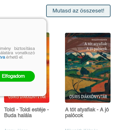
Mutasd az összeset!
mény biztosítása
nálatára vonatkozó
tva
érhető el.
Elfogadom
Toldi - Toldi estéje -
A tót atyafiak - A jó
Buda halála
palócok