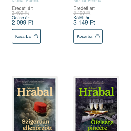
Molnár Ferenc
Molnár Ferenc
Eredeti ár:
Eredeti ár:
2 499 Ft
3 499 Ft
Online ár:
Kötött ár:
2 099 Ft
3 149 Ft
Kosárba
Kosárba