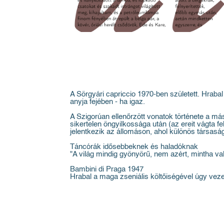
A Sörgyári capriccio 1970-ben született. Hraba
anyja fejében - ha igaz.
A Szigorúan ellenőrzött vonatok története a más
sikertelen öngyilkossága után (az ereit vágta fe
jelentkezik az állomáson, ahol különös társasá
Táncórák idősebbeknek és haladóknak
"A világ mindig gyönyörű, nem azért, mintha va
Bambini di Praga 1947
Hrabal a maga zseniális költőiségével úgy vez