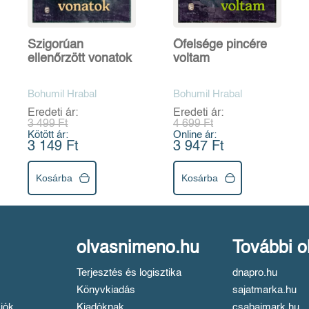
Szigorúan
Őfelsége pincére
ellenőrzött vonatok
voltam
Bohumil Hrabal
Bohumil Hrabal
Eredeti ár:
Eredeti ár:
3 499 Ft
4 699 Ft
Kötött ár:
Online ár:
3 149 Ft
3 947 Ft
Kosárba
Kosárba
olvasnimeno.hu
További o
Terjesztés és logisztika
dnapro.hu
Könyvkiadás
sajatmarka.hu
iók
Kiadóknak
csabaimark.hu