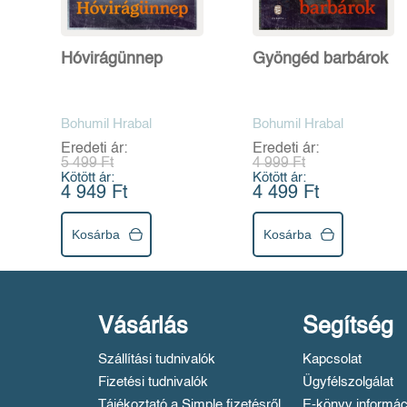
Hóvirágünnep
Gyöngéd barbárok
Bohumil Hrabal
Bohumil Hrabal
Eredeti ár:
Eredeti ár:
5 499 Ft
4 999 Ft
Kötött ár:
Kötött ár:
4 949 Ft
4 499 Ft
Kosárba
Kosárba
Vásárlás
Segítség
Szállítási tudnivalók
Kapcsolat
Fizetési tudnivalók
Ügyfélszolgálat
Tájékoztató a Simple fizetésről
E-könyv informác