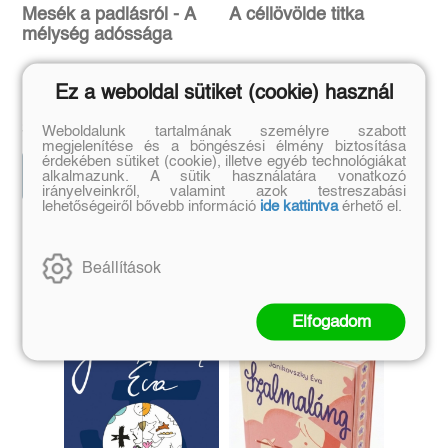
Mesék a padlásról - A
A céllövölde titka
mélység adóssága
L. T. Good
Mészöly Ágnes
Ez a weboldal sütiket (cookie) használ
Eredeti ár:
Kötött ár:
Eredeti ár:
Kötött ár:
3 231 Ft
3 591 Ft
3 590 Ft
3 990 Ft
Weboldalunk tartalmának személyre szabott
megjelenítése és a böngészési élmény biztosítása
érdekében sütiket (cookie), illetve egyéb technológiákat
Előrendelem
Kosárba
alkalmazunk. A sütik használatára vonatkozó
irányelveinkről, valamint azok testreszabási
lehetőségeiről bővebb információ
ide kattintva
érhető el.
Szerző további művei
Beállítások
Elfogadom