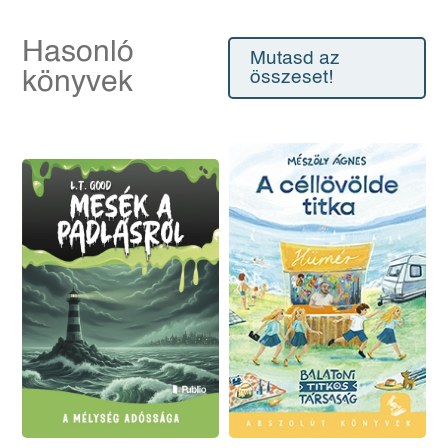
Hasonló
Mutasd az
könyvek
összeset!