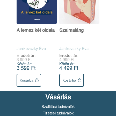
A lemez két oldala
Szalmaláng
Janikovszky Éva
Janikovszky Éva
Eredeti ár:
Eredeti ár:
3 999 Ft
4 999 Ft
Kötött ár:
Kötött ár:
3 599 Ft
4 499 Ft
Kosárba
Kosárba
Vásárlás
Szállítási tudnivalók
Fizetési tudnivalók