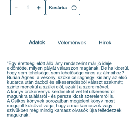
1
Kosárba
Adatok
Vélemények
Hírek
"Egy érettségi előtt álló lány rendszerint már jó ideje
eldöntötte, milyen pályát válasszon magának. De ha kiderül,
hogy sem tehetsége, sem lehetősége nincs az álmaihoz?
Burián Ágnes, a vékony, szőke csillaghegyi kislány az első
kudarca után dacból és elkeseredésből választ szakmát;
szinte menekül a szülei elől, szakít a szerelmével.
A könyv örökérvényű kérdéseket vet fel útkeresésről,
magunkra találásról - és persze kicsit szerelemről is.
A Csíkos könyvek sorozatban megjelent könyv most
megújult külsővel várja, hogy a mai kamaszok vagy
szívükben még mindig kamasz olvasók újra felfedezzék
maguknak."