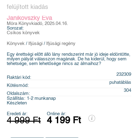
felújított kiadás
Janikovszky Éva
Móra Könyvkiadó, 2025.04.16.
Sorozat:
Csíkos könyvek
Könyvek
/
Ifjúsági
/
Ifjúsági regény
Egy érettségi előtt álló lány rendszerint már jó ideje eldöntötte,
milyen pályát válasszon magának. De ha kiderül, hogy sem
tehetsége, sem lehetősége nincs az álmaihoz?
232309
Raktári kód:
puhatáblás
Kötésmód:
304
Oldalszám:
Szállítás:
1-2 munkanap
Készleten
Eredeti ár:
Online ár:
4 999 Ft
4 199 Ft