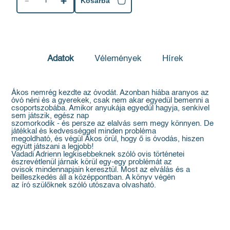
1
Kosárba
Adatok
Vélemények
Hírek
Ákos nemrég kezdte az óvodát. Azonban hiába aranyos az
óvó néni és a gyerekek, csak nem akar egyedül bemenni a
csoportszobába. Amikor anyukája egyedül hagyja, senkivel
sem játszik, egész nap
szomorkodik - és persze az elalvás sem megy könnyen. De
játékkal és kedvességgel minden probléma
megoldható, és végül Ákos örül, hogy ő is óvodás, hiszen
együtt játszani a legjobb!
Vadadi Adrienn legkisebbeknek szóló ovis történetei
észrevétlenül járnak körül egy-egy problémát az
ovisok mindennapjain keresztül. Most az elválás és a
beilleszkedés áll a középpontban. A könyv végén
az író szülőknek szóló utószava olvasható.