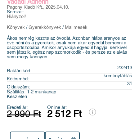
Vadadi Adrienn
Pagony Kiadó Kft., 2025.04.10.
Sorozat:
Hiányzol!
Könyvek
/
Gyerekkönyvek
/
Mai mesék
Ákos nemrég kezdte az óvodát. Azonban hiába aranyos az
óvó néni és a gyerekek, csak nem akar egyedül bemenni a
csoportszobába. Amikor anyukája egyedül hagyja, senkivel
sem játszik, egész nap szomorkodik - és persze az elalvás
sem megy könnyen.
232413
Raktári kód:
keménytáblás
Kötésmód:
31
Oldalszám:
Szállítás:
1-2 munkanap
Készleten
Eredeti ár:
Online ár:
2 990 Ft
2 512 Ft