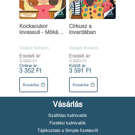
Kockacukor
Cirkusz a
lovassuli - Mókás,
lovardában
a szeleburdi csikó
Vadadi Adrienn
Vadadi Adrienn
Eredeti ár:
Eredeti ár:
3 990 Ft
3 990 Ft
Online ár:
Kötött ár:
3 352 Ft
3 591 Ft
Kosárba
Kosárba
Vásárlás
Szállítási tudnivalók
Fizetési tudnivalók
Tájékoztató a Simple fizetésről