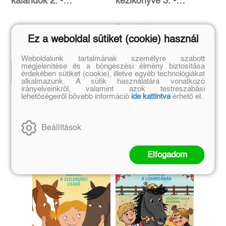
kalandok 2. -
kézikönyve 3. -
Sárkánylovagok -
Sárkányfejsisak: Fújd el
Tehénszökevények
a haragot!
Barcs Kriszta
Ez a weboldal sütiket (cookie) használ
Eredeti ár:
Kötött ár:
Eredeti ár:
Bevezető ár:
3 149 Ft
3 141 Ft
3 499 Ft
3 490 Ft
Weboldalunk tartalmának személyre szabott
megjelenítése és a böngészési élmény biztosítása
Előrendelem
Előrendelem
érdekében sütiket (cookie), illetve egyéb technológiákat
alkalmazunk. A sütik használatára vonatkozó
irányelveinkről, valamint azok testreszabási
lehetőségeiről bővebb információ
ide kattintva
érhető el.
Szerző további művei
Beállítások
Elfogadom