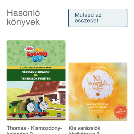
Hasonló
Mutasd az
könyvek
összeset!
Thomas - Kismozdony-
Kis varázslók