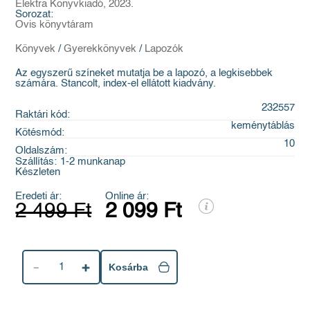
Elektra Könyvkiadó, 2023.
Sorozat:
Ovis könyvtáram
Könyvek
/
Gyerekkönyvek
/
Lapozók
Az egyszerű színeket mutatja be a lapozó, a legkisebbek
számára. Stancolt, index-el ellátott kiadvány.
232557
Raktári kód:
keménytáblás
Kötésmód:
10
Oldalszám:
Szállítás:
1-2 munkanap
Készleten
Eredeti ár:
Online ár:
2 499 Ft
2 099 Ft
1
Kosárba