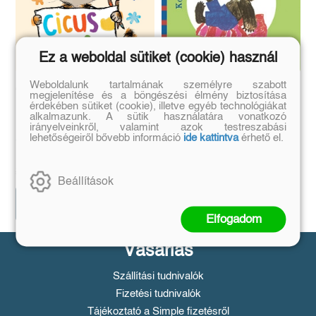
Ez a weboldal sütiket (cookie) használ
Weboldalunk tartalmának személyre szabott
Cicus fest
Vackor az óvodában
megjelenítése és a böngészési élmény biztosítása
érdekében sütiket (cookie), illetve egyéb technológiákat
alkalmazunk. A sütik használatára vonatkozó
irányelveinkről, valamint azok testreszabási
lehetőségeiről bővebb információ
ide kattintva
érhető el.
Győri Hanna
Kormos István
Eredeti ár:
Bevezető ár:
Eredeti ár:
Bevezető ár:
2 691 Ft
1 799 Ft
2 990 Ft
1 999 Ft
Beállítások
Előrendelem
Előrendelem
Elfogadom
Vásárlás
Szállítási tudnivalók
Fizetési tudnivalók
Tájékoztató a Simple fizetésről