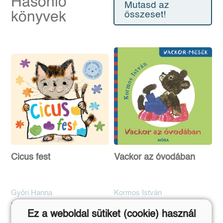
Hasonló
Mutasd az
könyvek
összeset!
Cicus fest
Vackor az óvodában
Győri Hanna
Kormos István
Eredeti ár:
Bevezető ár:
Eredeti ár:
Bevezető ár:
Ez a weboldal sütiket (cookie) használ
2 691 Ft
1 799 Ft
2 990 Ft
1 999 Ft