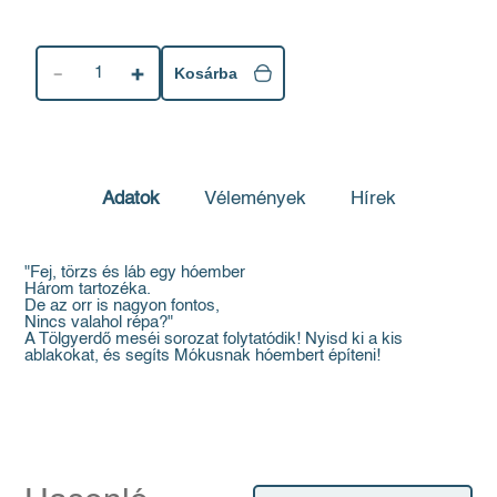
1
Kosárba
Adatok
Vélemények
Hírek
"Fej, törzs és láb egy hóember
Három tartozéka.
De az orr is nagyon fontos,
Nincs valahol répa?"
A Tölgyerdő meséi sorozat folytatódik! Nyisd ki a kis
ablakokat, és segíts Mókusnak hóembert építeni!