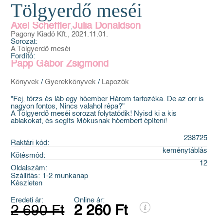
Tölgyerdő meséi
Axel Scheffler
Julia Donaldson
,
Pagony Kiadó Kft., 2021.11.01.
Sorozat:
A Tölgyerdő meséi
Fordító:
Papp Gábor Zsigmond
Könyvek
/
Gyerekkönyvek
/
Lapozók
"Fej, törzs és láb egy hóember Három tartozéka. De az orr is
nagyon fontos, Nincs valahol répa?"
A Tölgyerdő meséi sorozat folytatódik! Nyisd ki a kis
ablakokat, és segíts Mókusnak hóembert építeni!
238725
Raktári kód:
keménytáblás
Kötésmód:
12
Oldalszám:
Szállítás:
1-2 munkanap
Készleten
Eredeti ár:
Online ár:
2 690 Ft
2 260 Ft