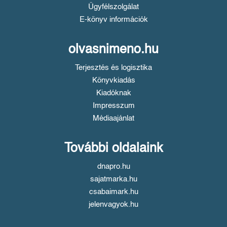
Ügyfélszolgálat
E-könyv információk
olvasnimeno.hu
Terjesztés és logisztika
Könyvkiadás
Kiadóknak
Impresszum
Médiaajánlat
További oldalaink
dnapro.hu
sajatmarka.hu
csabaimark.hu
jelenvagyok.hu