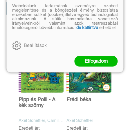
Weboldalunk tartalmának személyre szabott
Előrendelem
Előrendelem
megjelenítése és a böngészési élmény biztosítása
érdekében sütiket (cookie), illetve egyéb technológiákat
alkalmazunk. A sütik használatára vonatkozó
irányelveinkről, valamint azok testreszabási
lehetőségeiről bővebb információ
ide kattintva
érhető el.
Szerző további művei
Beállítások
Elfogadom
Pipp és Polli - A
Frédi béka
kék szörny
Axel Scheffler, Camilla
Axel Scheffler
Reid
Eredeti ár:
Eredeti ár: