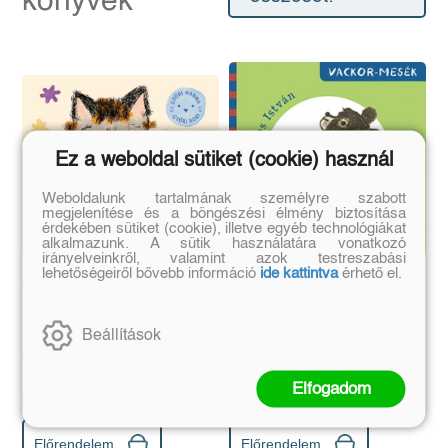
könyvek
Ez a weboldal sütiket (cookie) használ
Weboldalunk tartalmának személyre szabott
megjelenítése és a böngészési élmény biztosítása
érdekében sütiket (cookie), illetve egyéb technológiákat
alkalmazunk. A sütik használatára vonatkozó
irányelveinkről, valamint azok testreszabási
lehetőségeiről bővebb információ
ide kattintva
érhető el.
Cicus fest
Vackor az óvodában
Beállítások
Győri Hanna
Kormos István
Eredeti ár:
Bevezető ár:
Eredeti ár:
Bevezető ár:
Elfogadom
2 691 Ft
1 799 Ft
2 990 Ft
1 999 Ft
Előrendelem
Előrendelem