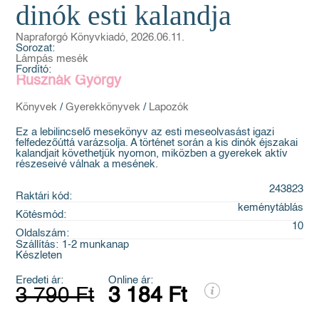
dinók esti kalandja
Napraforgó Könyvkiadó, 2026.06.11.
Sorozat:
Lámpás mesék
Fordító:
Rusznák György
Könyvek
/
Gyerekkönyvek
/
Lapozók
Ez a lebilincselő mesekönyv az esti meseolvasást igazi
felfedezőúttá varázsolja. A történet során a kis dinók éjszakai
kalandjait követhetjük nyomon, miközben a gyerekek aktív
részeseivé válnak a mesének.
243823
Raktári kód:
keménytáblás
Kötésmód:
10
Oldalszám:
Szállítás:
1-2 munkanap
Készleten
Eredeti ár:
Online ár:
3 790 Ft
3 184 Ft