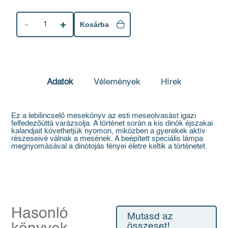
1
Kosárba
Adatok
Vélemények
Hírek
Ez a lebilincselő mesekönyv az esti meseolvasást igazi
felfedezőúttá varázsolja. A történet során a kis dinók éjszakai
kalandjait követhetjük nyomon, miközben a gyerekek aktív
részeseivé válnak a mesének. A beépített speciális lámpa
megnyomásával a dinótojás fényei életre keltik a történetet.
Hasonló
Mutasd az
összeset!