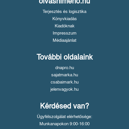
olvasnimeno.hu
Terjesztés és logisztika
Könyvkiadás
Kiadóknak
Impresszum
Médiaajánlat
További oldalaink
dnapro.hu
sajatmarka.hu
csabaimark.hu
jelenvagyok.hu
Kérdésed van?
Ügyfélszolgálat elérhetősége:
Munkanapokon 9:00-16:00