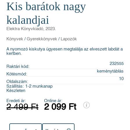
Kis barátok nagy
kalandjai
Elektra Könyvkiadó, 2023.
Könyvek
/
Gyerekkönyvek
/
Lapozók
A nyomozó kiskutya ügyesen megtalálja az elveszett labdát a
kertben.
232555
Raktári kód:
keménytáblás
Kötésmód:
10
Oldalszám:
Szállítás:
1-2 munkanap
Készleten
Eredeti ár:
Online ár:
2 499 Ft
2 099 Ft