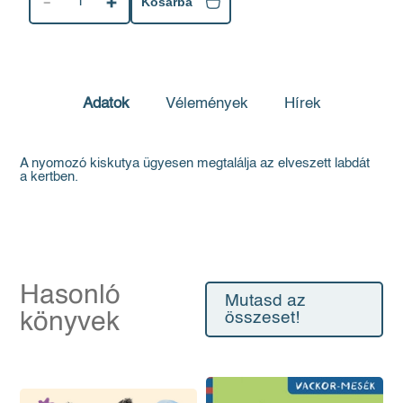
1
Kosárba
Adatok
Vélemények
Hírek
A nyomozó kiskutya ügyesen megtalálja az elveszett labdát
a kertben.
Hasonló
Mutasd az
könyvek
összeset!