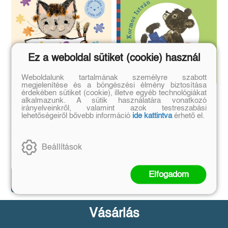
Ez a weboldal sütiket (cookie) használ
Weboldalunk tartalmának személyre szabott
megjelenítése és a böngészési élmény biztosítása
érdekében sütiket (cookie), illetve egyéb technológiákat
Cicus fest
Vackor az óvodában
alkalmazunk. A sütik használatára vonatkozó
irányelveinkről, valamint azok testreszabási
lehetőségeiről bővebb információ
ide kattintva
érhető el.
Győri Hanna
Kormos István
Beállítások
Eredeti ár:
Bevezető ár:
Eredeti ár:
Bevezető ár:
2 691 Ft
1 799 Ft
2 990 Ft
1 999 Ft
Elfogadom
Előrendelem
Előrendelem
Vásárlás