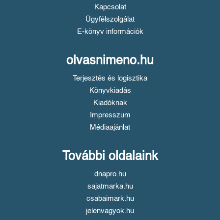
Kapcsolat
Ügyfélszolgálat
E-könyv információk
olvasnimeno.hu
Terjesztés és logisztika
Könyvkiadás
Kiadóknak
Impresszum
Médiaajánlat
További oldalaink
dnapro.hu
sajatmarka.hu
csabaimark.hu
jelenvagyok.hu