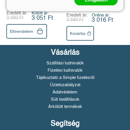
Elfogadom
Kihajtható fülekkel
Waltrud Grill
Alexandra Fabisch
Eredeti ár:
Kötött ár:
Eredeti ár:
Online ár:
3 051 Ft
3 390 Ft
3 016 Ft
3 590 Ft
Előrendelem
Kosárba
Vásárlás
Szállítási tudnivalók
Fizetési tudnivalók
Tájékoztató a Simple fizetésről
Üzletszabályzat
Adatvédelem
Süti beállítások
Árkötött termékek
Segítség