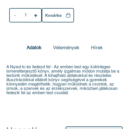
1
Kosárba
Adatok
Vélemények
Hírek
A Nyisd ki és fedezd fel - Az emberi test egy különleges
ismeretterjesztő könyv, amely izgalmas módon mutatja be a
testünk működését. A kihajtható ablakokkal és részletes
illusztrációkkal ellátott könyv segítségével a gyerekek
könnyedén megérthetik, hogyan működnek a csontok, az
izmok, a szervek és az érzékszervek, miközben játékosan
fedezik fel az emberi test csodáit.