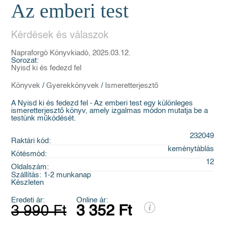
Az emberi test
Kérdések és válaszok
Napraforgó Könyvkiadó, 2025.03.12.
Sorozat:
Nyisd ki és fedezd fel
Könyvek
/
Gyerekkönyvek
/
Ismeretterjesztő
A Nyisd ki és fedezd fel - Az emberi test egy különleges
ismeretterjesztő könyv, amely izgalmas módon mutatja be a
testünk működését.
232049
Raktári kód:
keménytáblás
Kötésmód:
12
Oldalszám:
Szállítás:
1-2 munkanap
Készleten
Eredeti ár:
Online ár:
3 990 Ft
3 352 Ft