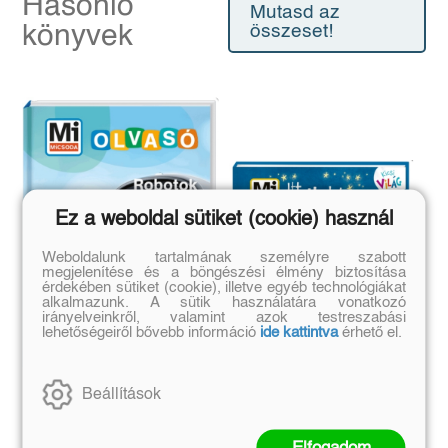
Hasonló
Mutasd az
könyvek
összeset!
Ez a weboldal sütiket (cookie) használ
Weboldalunk tartalmának személyre szabott
megjelenítése és a böngészési élmény biztosítása
érdekében sütiket (cookie), illetve egyéb technológiákat
alkalmazunk. A sütik használatára vonatkozó
irányelveinkről, valamint azok testreszabási
lehetőségeiről bővebb információ
ide kattintva
érhető el.
Mi MICSODA Olvasó –
Mi MICSODA Kicsi Világ
Beállítások
Robotok
15. - Itt a Hold, ott a
Nap.