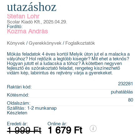
utazáshoz
Stefan Lohr
Scolar Kiadó Kft., 2025.04.29.
Fordító:
Kozma András
Könyvek
/
Gyerekkönyvek
/
Foglalkoztatók
Mókás feladatok 4 éves kortól Melyik úton jut el a malacka a
vályúhoz? Hol rejtőzik a legtöbb kisegér? Mit ehet a teknős?
Hogyan jutott el a ludacska a tóhoz? A kötetben negyven
fejlesztő és szórakoztató feladat, rengeteg kiszínezhető
vidám kép, labirintus és rejtvény várja a gyerekeket.
232281
Raktári kód:
puhatáblás
Kötésmód:
80
Oldalszám:
Szállítás:
1-2 munkanap
Készleten
Eredeti ár:
Online ár:
1 999 Ft
1 679 Ft