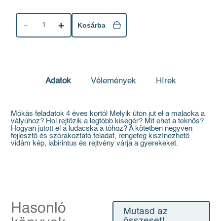
1
Kosárba
Adatok
Vélemények
Hírek
Mókás feladatok 4 éves kortól Melyik úton jut el a malacka a
vályúhoz? Hol rejtőzik a legtöbb kisegér? Mit ehet a teknős?
Hogyan jutott el a ludacska a tóhoz? A kötetben negyven
fejlesztő és szórakoztató feladat, rengeteg kiszínezhető
vidám kép, labirintus és rejtvény várja a gyerekeket.
Hasonló
Mutasd az
összeset!