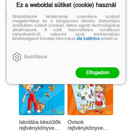
4 041 Ft
4 041 Ft
4 490 Ft
4 490 Ft
Ez a weboldal sütiket (cookie) használ
Weboldalunk tartalmának személyre szabott
Előrendelem
Előrendelem
megjelenítése és a böngészési élmény biztosítása
érdekében sütiket (cookie), illetve egyéb technológiákat
alkalmazunk. A sütik használatára vonatkozó
irányelveinkről, valamint azok testreszabási
Szerző további művei
lehetőségeiről bővebb információ
ide kattintva
érhető el.
Beállítások
Elfogadom
Iskolába készülők
Ovisok
rejtvénykönyve
rejtvénykönyve