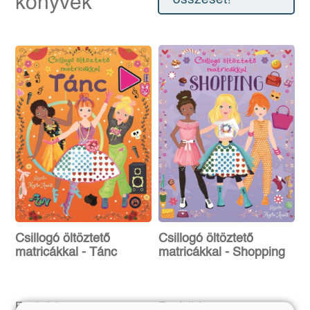
könyvek
Csillogó öltöztető
Csillogó öltöztető
matricákkal - Tánc
matricákkal - Shopping
Eredeti ár:
Bevezető ár:
Eredeti ár:
Bevezető ár: