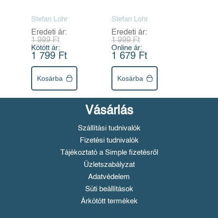
utazáshoz
utazáshoz
Stefan Lohr
Stefan Lohr
Eredeti ár:
Eredeti ár:
1 999 Ft
1 999 Ft
Kötött ár:
Online ár:
1 799 Ft
1 679 Ft
Kosárba
Kosárba
Vásárlás
Szállítási tudnivalók
Fizetési tudnivalók
Tájékoztató a Simple fizetésről
Üzletszabályzat
Adatvédelem
Süti beállítások
Árkötött termékek