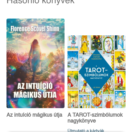
Hasonló könyvek
Az intuíció mágikus útja
A TAROT-szimbólumok
nagykönyve
Útmutató a kártyák