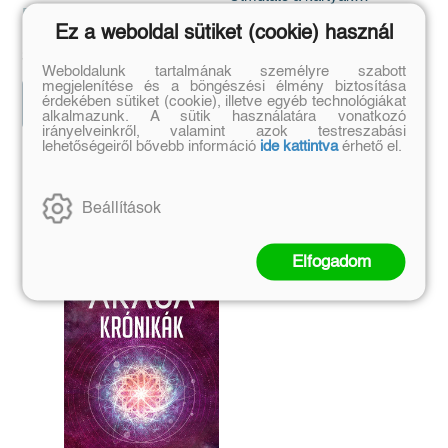
Florence Scovel Shinn
megfejtéséhez
Liz Dean
Ez a weboldal sütiket (cookie) használ
Eredeti ár:
Kötött ár:
Eredeti ár:
Kötött ár:
2 970 Ft
3 300 Ft
7 191 Ft
7 990 Ft
Weboldalunk tartalmának személyre szabott
megjelenítése és a böngészési élmény biztosítása
érdekében sütiket (cookie), illetve egyéb technológiákat
Kosárba
Előrendelem
alkalmazunk. A sütik használatára vonatkozó
irányelveinkről, valamint azok testreszabási
lehetőségeiről bővebb információ
ide kattintva
érhető el.
Szerző további művei
Beállítások
Elfogadom