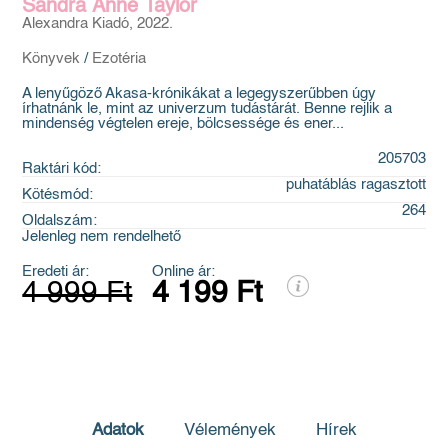
Sandra Anne Taylor
Alexandra Kiadó, 2022.
Könyvek
/
Ezotéria
A lenyűgöző Akasa-krónikákat a legegyszerűbben úgy
írhatnánk le, mint az univerzum tudástárát. Benne rejlik a
mindenség végtelen ereje, bölcsessége és ener...
205703
Raktári kód:
puhatáblás ragasztott
Kötésmód:
264
Oldalszám:
Jelenleg nem rendelhető
Eredeti ár:
Online ár:
4 999 Ft
4 199 Ft
Adatok
Vélemények
Hírek