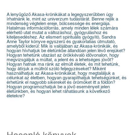
A lenyűgöző Akasa-krónikákat a legegyszerűbben úgy
írhatnánk le, mint az univerzum tudástárát. Benne rejlik a
mindenség végtelen ereje, bölcsessége és energiája.
Hatalmas információforrás, amely minden lélek számára
elérhető utat mutat a változáshoz, gyógyuláshoz és
kiteljesedéshez. Az elismert spirituális gyógyító, Sandra
Anne Taylor könyve egyszerű és gyakorlatias útmutató,
amelyből kiderül: Mik is valójában az Akasa-krónikák, és
hogyan hívhatjuk be életünkbe állandóan jelen lévő erejüket?
Hogyan tehetünk utazást az örökkévaló idővonalon, hogy
megvizsgáljuk a múltat, a jelent és a lehetséges jövőt?
Hogyan hatnak ma ránk az elmúlt életek, és mit tehetünk,
hogy átírjuk a múltról szóló feljegyzéseket? Miként
használhatjuk az Akasa-krónikákat, hogy megtaláljuk a
célunkat az életben, hogyan gyarapíthatjuk tehetségünket, és
érhetünk el nagyobb sikereket és örömöket itt a földön?
Hogyan programozhatjuk be a jövő eseményeit jelen
életünkben, és hogyan lehet ráhatásunk a következő
életekre?