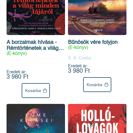
A borzalmak hívása -
Bűnösök vére folyjon
(E-könyv)
Rémtörténetek a világ
(E-könyv)
minden tájáról
S. A. Cosby
Eredeti ár:
3 980 Ft
Eredeti ár:
3 980 Ft
Kosárba
Kosárba