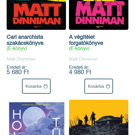
Carl anarchista
A végítélet
szakácskönyve
forgatókönyve
(E-könyv)
(E-könyv)
Matt Dinniman
Matt Dinniman
Eredeti ár:
Eredeti ár:
5 680 Ft
4 980 Ft
Kosárba
Kosárba