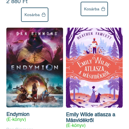
2 880 Ft
Kosárba
Kosárba
Endymion
Emily Wilde atlasza a
(E-könyv)
Másvidékről
(E-könyv)