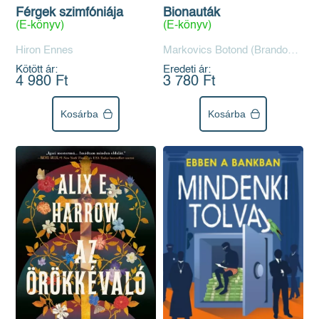
Férgek szimfóniája
Bionauták
(E-könyv)
(E-könyv)
Hiron Ennes
Markovics Botond (Brandon
Hackett)
Kötött ár:
Eredeti ár:
4 980 Ft
3 780 Ft
Kosárba
Kosárba