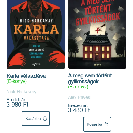
A meg sem történt
Karla választása
(E-könyv)
gyilkosságok
(E-könyv)
Nick Harkaway
Alex Pavesi
Eredeti ár:
3 980 Ft
Eredeti ár:
3 480 Ft
Kosárba
Kosárba