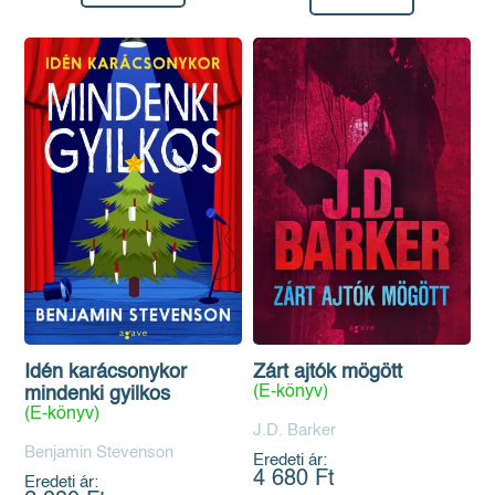
Idén karácsonykor
Zárt ajtók mögött
(E-könyv)
mindenki gyilkos
(E-könyv)
J.D. Barker
Benjamin Stevenson
Eredeti ár:
4 680 Ft
Eredeti ár: