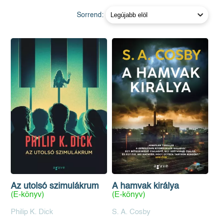
Sorrend:
Az utolsó szimulákrum
A hamvak királya
(E-könyv)
(E-könyv)
Philip K. Dick
S. A. Cosby