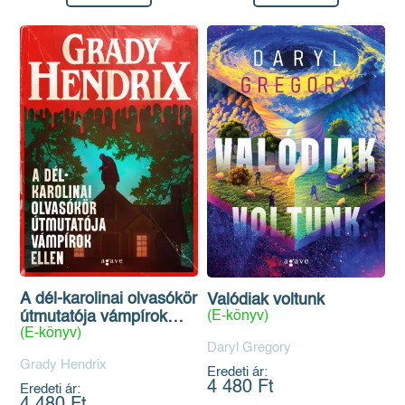
A dél-karolinai olvasókör
Valódiak voltunk
(E-könyv)
útmutatója vámpírok
(E-könyv)
ellen
Daryl Gregory
Grady Hendrix
Eredeti ár:
4 480 Ft
Eredeti ár: