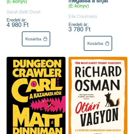
megássa a sírját
(E-könyv)
(E-könyv)
Sarah Beth Durst
Elle Cosimano
Eredeti ár:
4 980 Ft
Eredeti ár:
3 780 Ft
Kosárba
Kosárba