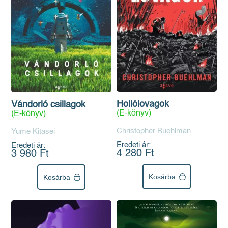
Hollólovagok
Vándorló csillagok
(E-könyv)
(E-könyv)
Christopher Buehlman
Yume Kitasei
Eredeti ár:
Eredeti ár:
4 280 Ft
3 980 Ft
Kosárba
Kosárba