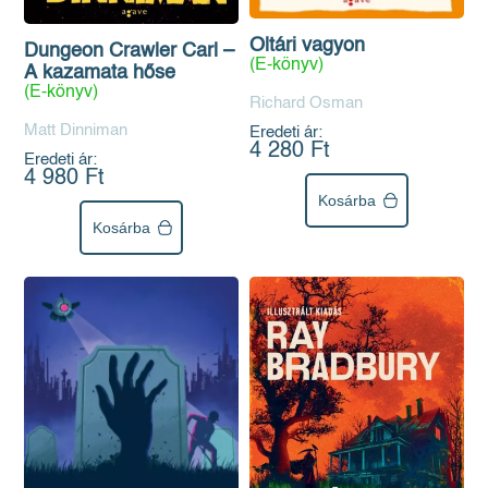
Oltári vagyon
Dungeon Crawler Carl –
(E-könyv)
A kazamata hőse
(E-könyv)
Richard Osman
Matt Dinniman
Eredeti ár:
4 280 Ft
Eredeti ár:
4 980 Ft
Kosárba
Kosárba