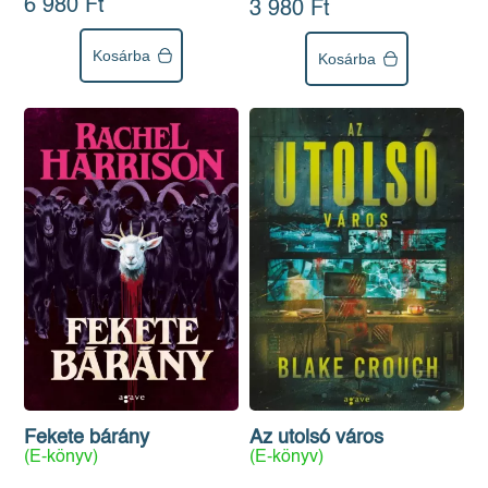
6 980 Ft
3 980 Ft
Kosárba
Kosárba
Fekete bárány
Az utolsó város
(E-könyv)
(E-könyv)