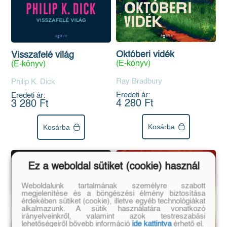
Októberi vidék
Visszafelé világ
(E-könyv)
(E-könyv)
Ray Bradbury
Philip K. Dick
Eredeti ár:
Eredeti ár:
4 280 Ft
3 280 Ft
Kosárba
Kosárba
Ez a weboldal sütiket (cookie) használ
Weboldalunk tartalmának személyre szabott
megjelenítése és a böngészési élmény biztosítása
érdekében sütiket (cookie), illetve egyéb technológiákat
alkalmazunk. A sütik használatára vonatkozó
irányelveinkről, valamint azok testreszabási
lehetőségeiről bővebb információ
ide kattintva
érhető el.