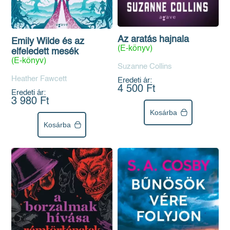
Az aratás hajnala
Emily Wilde és az
(E-könyv)
elfeledett mesék
(E-könyv)
Suzanne Collins
Heather Fawcett
Eredeti ár:
4 500 Ft
Eredeti ár:
3 980 Ft
Kosárba
Kosárba