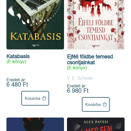
Katabasis
Éjféli földbe temesd
(E-könyv)
csontjainkat
(E-könyv)
V. E. Schwab
Eredeti ár:
6 480 Ft
Eredeti ár:
6 980 Ft
Kosárba
Kosárba