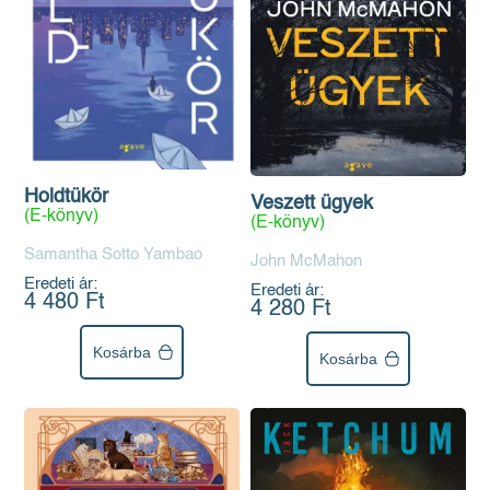
Holdtükör
Veszett ügyek
(E-könyv)
(E-könyv)
Samantha Sotto Yambao
John McMahon
Eredeti ár:
Eredeti ár:
4 480 Ft
4 280 Ft
Kosárba
Kosárba