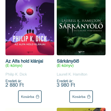
Az Alfa hold klánjai
Sárkányölő
(E-könyv)
(E-könyv)
Philip K. Dick
Laurell K. Hamilton
Eredeti ár:
Eredeti ár:
2 880 Ft
3 980 Ft
Kosárba
Kosárba