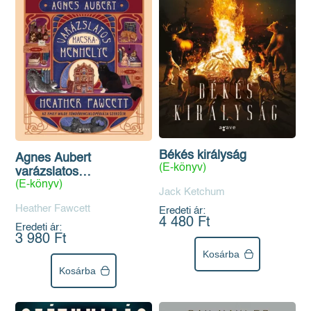
Békés királyság
Agnes Aubert
(E-könyv)
varázslatos
(E-könyv)
macskamenhelye
Jack Ketchum
Heather Fawcett
Eredeti ár:
4 480 Ft
Eredeti ár:
3 980 Ft
Kosárba
Kosárba