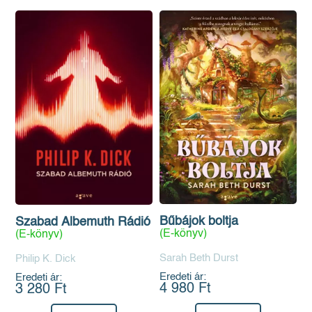
Bűbájok boltja
Szabad Albemuth Rádió
(E-könyv)
(E-könyv)
Sarah Beth Durst
Philip K. Dick
Eredeti ár:
Eredeti ár:
4 980 Ft
3 280 Ft