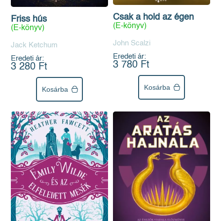
Csak a hold az égen
Friss hús
(E-könyv)
(E-könyv)
John Scalzi
Jack Ketchum
Eredeti ár:
Eredeti ár:
3 780 Ft
3 280 Ft
Kosárba
Kosárba