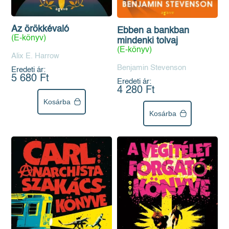
Az örökkévaló
Ebben a bankban
(E-könyv)
mindenki tolvaj
(E-könyv)
Alix E. Harrow
Benjamin Stevenson
Eredeti ár:
5 680 Ft
Eredeti ár:
4 280 Ft
Kosárba
Kosárba