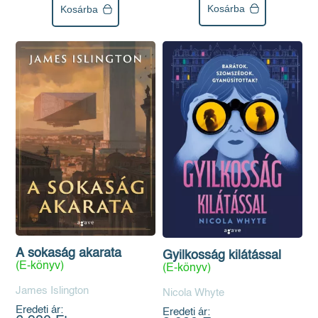
Kosárba
Kosárba
A sokaság akarata
Gyilkosság kilátással
(E-könyv)
(E-könyv)
James Islington
Nicola Whyte
Eredeti ár:
Eredeti ár: