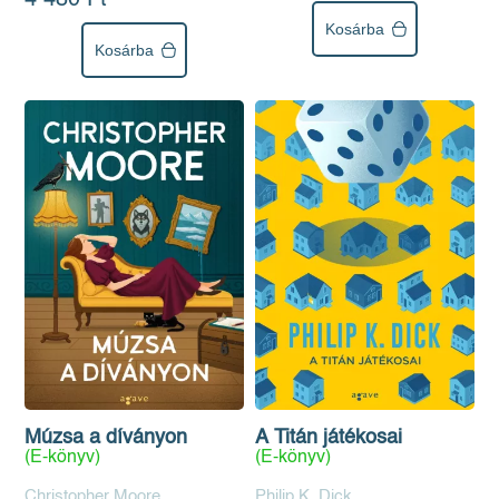
4 480 Ft
Kosárba
Kosárba
Múzsa a díványon
A Titán játékosai
(E-könyv)
(E-könyv)
Christopher Moore
Philip K. Dick