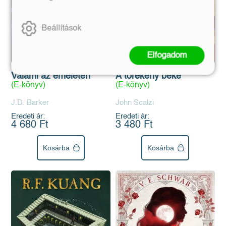
Beállítások
Elfogadom
A törékeny béke
Valami az emeleten
(E-könyv)
(E-könyv)
John Scalzi
J.D. Barker
Eredeti ár:
Eredeti ár:
3 480 Ft
4 680 Ft
Kosárba
Kosárba