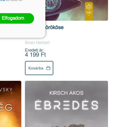
Elfogadom
Caladan örököse
(E-könyv)
Brian Herbert
Eredeti ár:
4 199 Ft
Kosárba