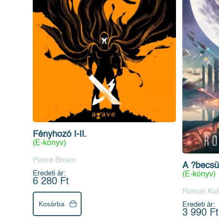
Fényhozó I-II.
(E-könyv)
Pierce Brown
A ?becsül
Eredeti ár:
(E-könyv)
6 280 Ft
Roman Kul
Kosárba
Eredeti ár:
3 990 Ft