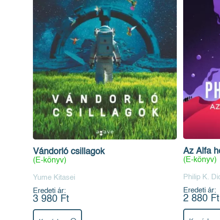
Az Alfa h
Vándorló csillagok
(E-könyv)
(E-könyv)
Philip K. Di
Yume Kitasei
Eredeti ár:
Eredeti ár:
2 880 Ft
3 980 Ft