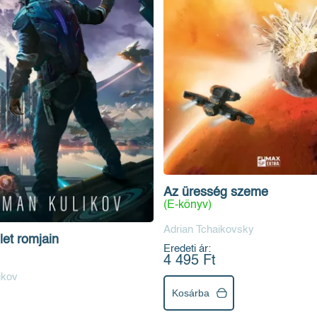
Az üresség szeme
(E-könyv)
Adrian Tchaikovsky
et romjain
Eredeti ár:
4 495 Ft
ikov
Kosárba