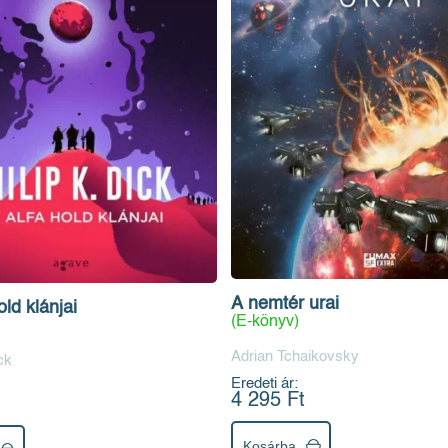
A nemtér urai
old klánjai
(E-könyv)
Adrian Tchaikovsky
ck
Eredeti ár:
4 295 Ft
Kosárba