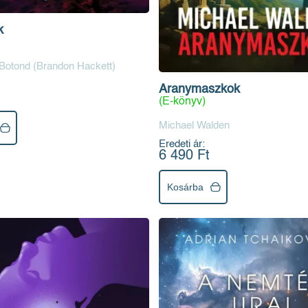
k
Botond (Brandon Hackett)
Aranymaszkok
(E-könyv)
Michael Walden
Eredeti ár:
6 490 Ft
Kosárba