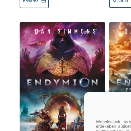
Kosárba
Kosárba
Weboldalunk tar
érdekében sütiket
irányelveinkről, v