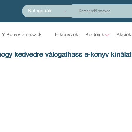
Kategóriák
IY Könyvtámaszok
E-könyvek
Akciók
Kiadóink
hogy kedvedre válogathass e-könyv kínálat