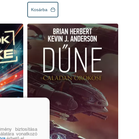
Kosárba
mény biztosítása
nálatára vonatkozó
tva
érhető el.