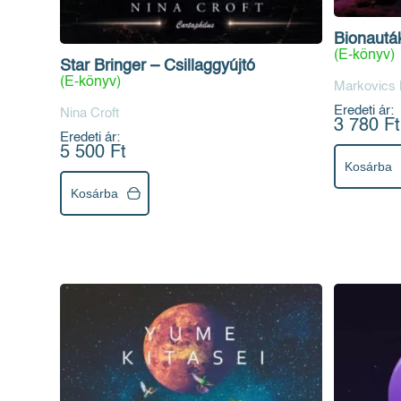
Bionautá
(E-könyv)
Star Bringer – Csillaggyújtó
(E-könyv)
Markovics 
Eredeti ár:
Nina Croft
3 780 Ft
Eredeti ár:
5 500 Ft
Kosárba
Kosárba