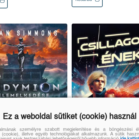
Ez a weboldal sütiket (cookie) használ
talmának személyre szabott megjelenítése és a böngészési él
 (cookie), illetve egyéb technológiákat alkalmazunk. A sütik hasz
alamint azok testreszabási lehetőségeiről bővebb információ
ide kattin