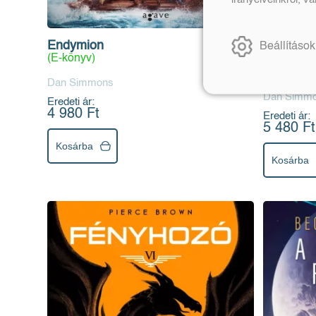
Endymion
Endymion 
Beállítások
(E-könyv)
változat)
(E-könyv)
Dan Simmons
Dan Simm
Eredeti ár:
4 980 Ft
Eredeti ár:
5 480 Ft
Kosárba
Kosárba