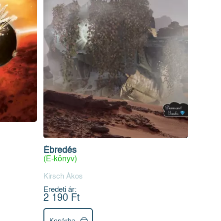
Ébredés
(E-könyv)
Kirsch Ákos
Eredeti ár:
2 190 Ft
Kosárba