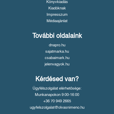
Könyvkiadás
Kiadóknak
Impresszum
Médiaajánlat
További oldalaink
dnapro.hu
sajatmarka.hu
csabaimark.hu
jelenvagyok.hu
Kérdésed van?
Ügyfélszolgálat elérhetősége:
Munkanapokon 9:00-16:00
+36 70 949 2665
ugyfelszolgalat@olvasnimeno.hu