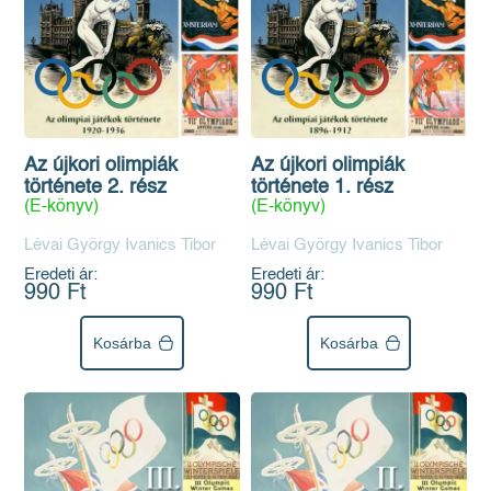
Az újkori olimpiák
Az újkori olimpiák
története 2. rész
története 1. rész
(E-könyv)
(E-könyv)
Lévai György Ivanics Tibor
Lévai György Ivanics Tibor
Eredeti ár:
Eredeti ár:
990 Ft
990 Ft
Kosárba
Kosárba