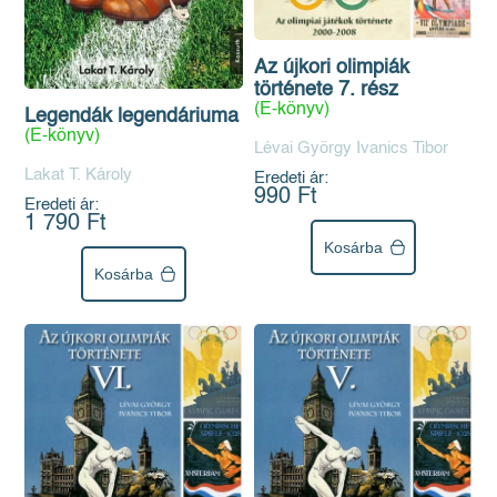
Az újkori olimpiák
története 7. rész
(E-könyv)
Legendák legendáriuma
(E-könyv)
Lévai György Ivanics Tibor
Lakat T. Károly
Eredeti ár:
990 Ft
Eredeti ár:
1 790 Ft
Kosárba
Kosárba