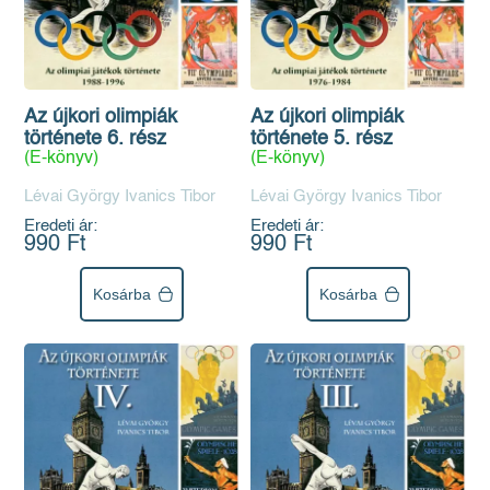
Az újkori olimpiák
Az újkori olimpiák
története 6. rész
története 5. rész
(E-könyv)
(E-könyv)
Lévai György Ivanics Tibor
Lévai György Ivanics Tibor
Eredeti ár:
Eredeti ár:
990 Ft
990 Ft
Kosárba
Kosárba