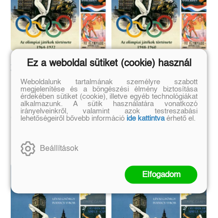
Az újkori olimpiák
Az újkori olimpiák
Ez a weboldal sütiket (cookie) használ
története 4. rész
története 3. rész
(E-könyv)
(E-könyv)
Weboldalunk tartalmának személyre szabott
megjelenítése és a böngészési élmény biztosítása
érdekében sütiket (cookie), illetve egyéb technológiákat
Lévai György Ivanics Tibor
Lévai György Ivanics Tibor
alkalmazunk. A sütik használatára vonatkozó
irányelveinkről, valamint azok testreszabási
Eredeti ár:
Eredeti ár:
lehetőségeiről bővebb információ
ide kattintva
érhető el.
990 Ft
990 Ft
Kosárba
Kosárba
Beállítások
Elfogadom