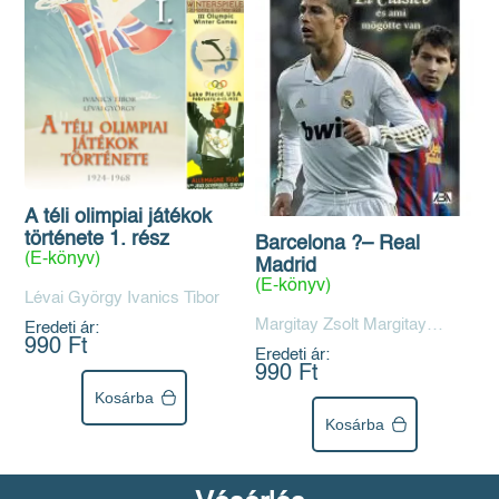
A téli olimpiai játékok
története 1. rész
Barcelona ?– Real
(E-könyv)
Madrid
(E-könyv)
Lévai György Ivanics Tibor
Margitay Zsolt Margitay
Eredeti ár:
Richárd
990 Ft
Eredeti ár:
990 Ft
Kosárba
Kosárba