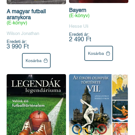
Bayern
A magyar futball
(E-könyv)
aranykora
(E-könyv)
Hesse Uli
Wilson Jonathan
Eredeti ár:
2 490 Ft
Eredeti ár:
3 990 Ft
Kosárba
Kosárba