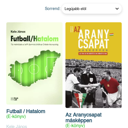
Sorrend:
Futball / Hatalom
Az Aranycsapat
(E-könyv)
másképpen
(E-könyv)
Kele János