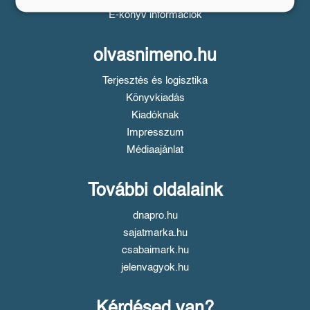
E-könyv információk
olvasnimeno.hu
Terjesztés és logisztika
Könyvkiadás
Kiadóknak
Impresszum
Médiaajánlat
További oldalaink
dnapro.hu
sajatmarka.hu
csabaimark.hu
jelenvagyok.hu
Kérdésed van?