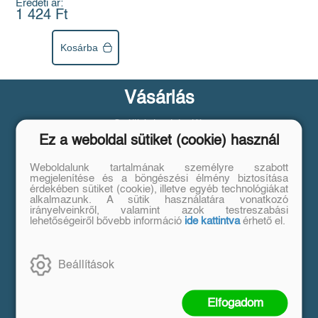
Eredeti ár:
1 424 Ft
Kosárba
Vásárlás
Szállítási tudnivalók
Ez a weboldal sütiket (cookie) használ
Fizetési tudnivalók
Tájékoztató a Simple fizetésről
Weboldalunk tartalmának személyre szabott
Üzletszabályzat
megjelenítése és a böngészési élmény biztosítása
érdekében sütiket (cookie), illetve egyéb technológiákat
Adatvédelem
alkalmazunk. A sütik használatára vonatkozó
irányelveinkről, valamint azok testreszabási
Süti beállítások
lehetőségeiről bővebb információ
ide kattintva
érhető el.
Árkötött termékek
Beállítások
Segítség
Kapcsolat
Elfogadom
Ügyfélszolgálat