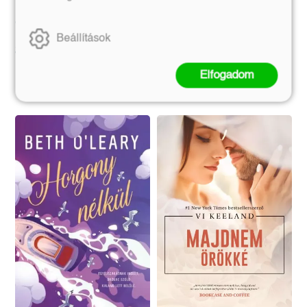
Jill Mansell
Beállítások
Eredeti ár:
Eredeti ár:
3 899 Ft
2 990 Ft
Elfogadom
Kosárba
Kosárba