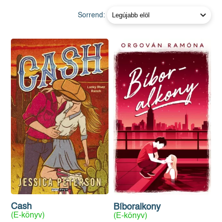
Sorrend:
Cash
Bíboralkony
(E-könyv)
(E-könyv)