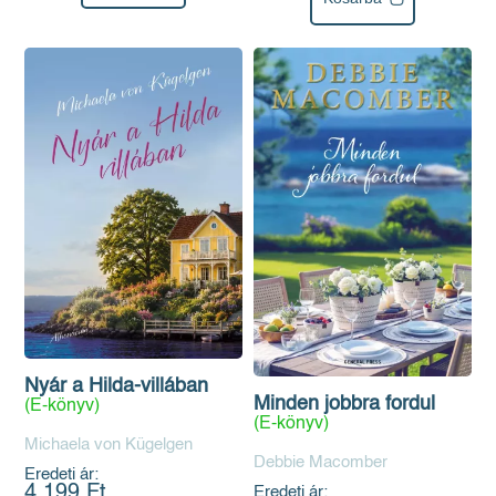
Nyár a Hilda-villában
Minden jobbra fordul
(E-könyv)
(E-könyv)
Michaela von Kügelgen
Debbie Macomber
Eredeti ár:
4 199 Ft
Eredeti ár: