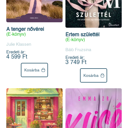
A tenger nővérei
Értem születtél
(E-könyv)
(E-könyv)
Julie Klassen
Báló Fruzsina
Eredeti ár:
4 599 Ft
Eredeti ár:
3 749 Ft
Kosárba
Kosárba