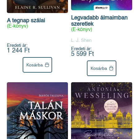
Legvadabb álmaimban
A tegnap szálai
szeretlek
(E-könyv)
(E-könyv)
L. J. Shen
Eredeti ár:
Eredeti ár:
1 244 Ft
5 599 Ft
Kosárba
Kosárba