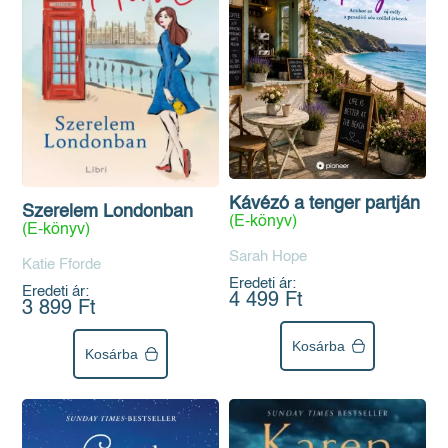
Kávézó a tenger partján
Szerelem Londonban
(E-könyv)
(E-könyv)
Sarah Hope
Katie Fforde
Eredeti ár:
Eredeti ár:
4 499 Ft
3 899 Ft
Kosárba
Kosárba