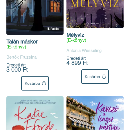
Mélyvíz
(E-könyv)
Talán máskor
(E-könyv)
Antonia Wesseling
Bertók Fruzsina
Eredeti ár:
4 899 Ft
Eredeti ár:
3 000 Ft
Kosárba
Kosárba