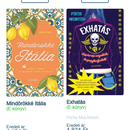
Exhatás
Mindörökké Itália
(E-könyv)
(E-könyv)
Portia MacIntosh
Eredeti ár:
Eredeti ár: