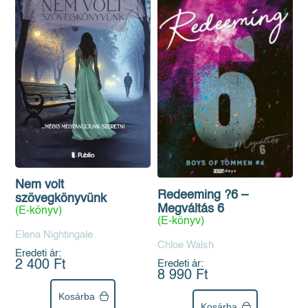
Nem volt
Redeeming ?6 –
szövegkönyvünk
Megváltás 6
(E-könyv)
(E-könyv)
Elena Nightingale
Chloe Walsh
Eredeti ár:
2 400 Ft
Eredeti ár:
8 990 Ft
Kosárba
Kosárba