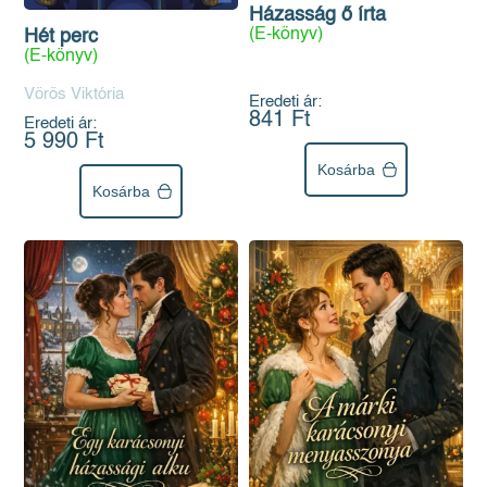
Házasság ő írta
(E-könyv)
Hét perc
(E-könyv)
Vörös Viktória
Eredeti ár:
841 Ft
Eredeti ár:
5 990 Ft
Kosárba
Kosárba