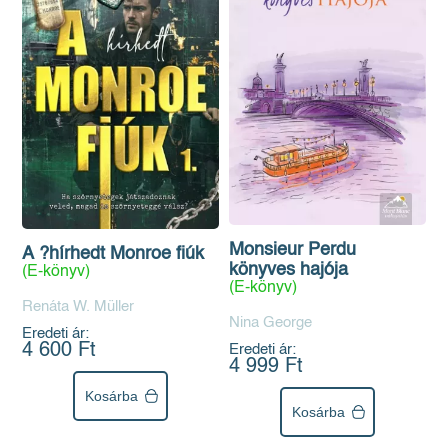
Monsieur Perdu
A ?hírhedt Monroe fiúk
könyves hajója
(E-könyv)
(E-könyv)
Renáta W. Müller
Nina George
Eredeti ár:
4 600 Ft
Eredeti ár:
4 999 Ft
Kosárba
Kosárba