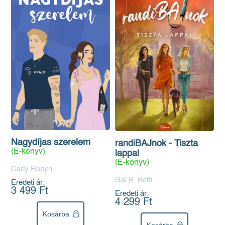
Nagydíjas szerelem
randiBAJnok - Tiszta
(E-könyv)
lappal
(E-könyv)
Carly Robyn
Gál B. Betti
Eredeti ár:
3 499 Ft
Eredeti ár:
4 299 Ft
Kosárba
Kosárba