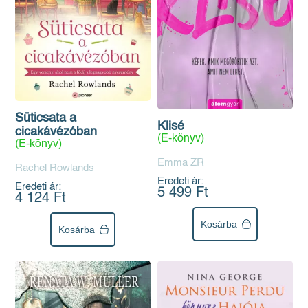
Süticsata a
Klisé
cicakávézóban
(E-könyv)
(E-könyv)
Emma ZR
Rachel Rowlands
Eredeti ár:
Eredeti ár:
5 499 Ft
4 124 Ft
Kosárba
Kosárba