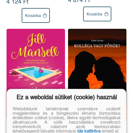
4 874 Ft
4 124 Ft
Kosárba
Kosárba
Ez a weboldal sütiket (cookie) használ
Weboldalunk tartalmának személyre szabott
megjelenítése és a böngészési élmény biztosítása
érdekében sütiket (cookie), illetve egyéb technológiákat
alkalmazunk. A sütik használatára vonatkozó
Majdnem tökéletes nyár
irányelveinkről, valamint azok testreszabási
Kolléga vagy főnök?
lehetőségeiről bővebb információ
ide kattintva
érhető el.
(E-könyv)
(E-könyv)