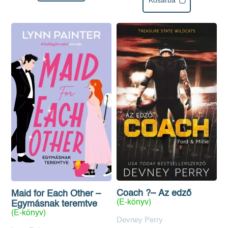
Coach ?– Az edző
Maid for Each Other –
(E-könyv)
Egymásnak teremtve
(E-könyv)
Devney Perry