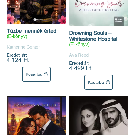
Tűzbe mennék érted
Drowning Souls –
(E-könyv)
Whitestone Hospital
(E-könyv)
Katherine Center
Ava Reed
Eredeti ár:
4 124 Ft
Eredeti ár:
4 499 Ft
Kosárba
Kosárba