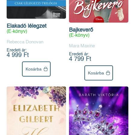
Elakadó lélegzet
Bajkeverő
(E-könyv)
(E-könyv)
Rebecca Donovan
Mara Maxine
Eredeti ár:
Eredeti ár:
4 999 Ft
4 799 Ft
Kosárba
Kosárba