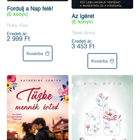
Fordulj a Nap felé!
(E-könyv)
Az ígéret
(E-könyv)
Ruby Saw
Teleki Anna
Eredeti ár:
2 999 Ft
Eredeti ár:
3 453 Ft
Kosárba
Kosárba