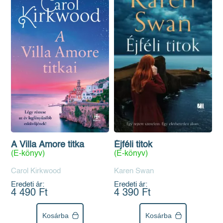
Éjféli titok
A Villa Amore titka
(E-könyv)
(E-könyv)
Karen Swan
Carol Kirkwood
Eredeti ár:
Eredeti ár:
4 390 Ft
4 490 Ft
Kosárba
Kosárba