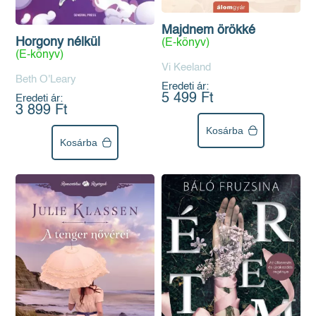
Majdnem örökké
Horgony nélkül
(E-könyv)
(E-könyv)
Vi Keeland
Beth O'Leary
Eredeti ár:
5 499 Ft
Eredeti ár:
3 899 Ft
Kosárba
Kosárba