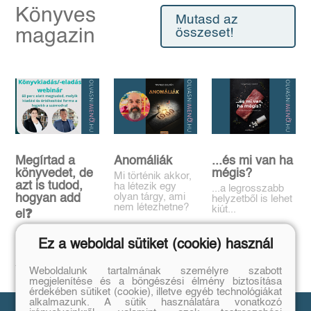
Könyves
Mutasd az
magazin
összeset!
Megírtad a
Anomáliák
...és mi van ha
könyvedet, de
mégis?
Mi történik akkor,
azt is tudod,
ha létezik egy
...a legrosszabb
olyan tárgy, ami
hogyan add
helyzetből is lehet
nem létezhetne?
kiút...
el❓️
Tovább
Tovább
Időpont: június
Ez a weboldal sütiket (cookie) használ
16., 18:00-19:00
Tovább
Weboldalunk tartalmának személyre szabott
megjelenítése és a böngészési élmény biztosítása
érdekében sütiket (cookie), illetve egyéb technológiákat
alkalmazunk. A sütik használatára vonatkozó