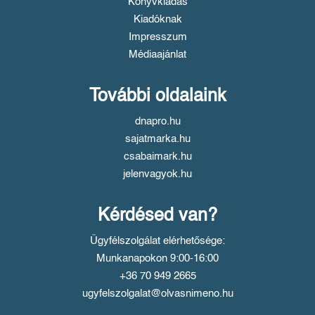
Könyvkiadás
Kiadóknak
Impresszum
Médiaajánlat
További oldalaink
dnapro.hu
sajatmarka.hu
csabaimark.hu
jelenvagyok.hu
Kérdésed van?
Ügyfélszolgálat elérhetősége:
Munkanapokon 9:00-16:00
+36 70 949 2665
ugyfelszolgalat@olvasnimeno.hu