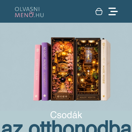
Csodák
az otthonodba