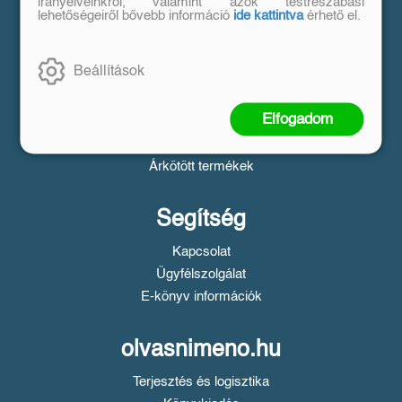
Vásárlás
irányelveinkről, valamint azok testreszabási
lehetőségeiről bővebb információ
ide kattintva
érhető el.
Szállítási tudnivalók
Fizetési tudnivalók
Beállítások
Tájékoztató a Simple fizetésről
Üzletszabályzat
Elfogadom
Adatvédelem
Süti beállítások
Árkötött termékek
Segítség
Kapcsolat
Ügyfélszolgálat
E-könyv információk
olvasnimeno.hu
Terjesztés és logisztika