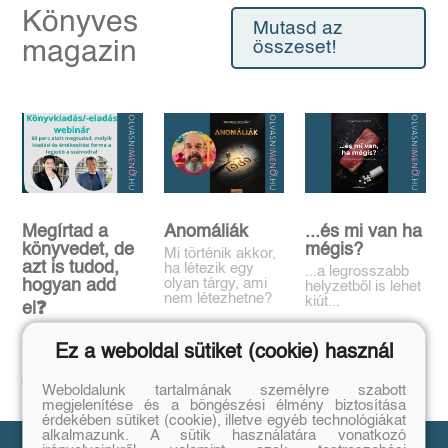
Könyves
Mutasd az
magazin
összeset!
Megírtad a
Anomáliák
...és mi van ha
könyvedet, de
mégis?
Mi történik akkor,
azt is tudod,
ha létezik egy
...a legrosszabb
olyan tárgy, ami
hogyan add
helyzetből is lehet
nem létezhetne?
kiút...
el❓️
Tovább
Tovább
Időpont: június
Ez a weboldal sütiket (cookie) használ
16., 18:00-19:00
Tovább
Weboldalunk tartalmának személyre szabott
megjelenítése és a böngészési élmény biztosítása
érdekében sütiket (cookie), illetve egyéb technológiákat
alkalmazunk. A sütik használatára vonatkozó