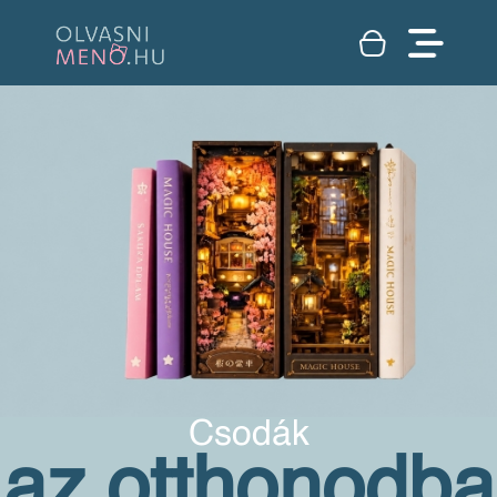
Csodák
az otthonodba