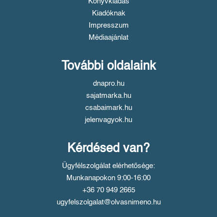
Könyvkiadás
Kiadóknak
Impresszum
Médiaajánlat
További oldalaink
dnapro.hu
sajatmarka.hu
csabaimark.hu
jelenvagyok.hu
Kérdésed van?
Ügyfélszolgálat elérhetősége:
Munkanapokon 9:00-16:00
+36 70 949 2665
ugyfelszolgalat@olvasnimeno.hu