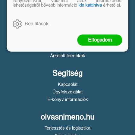
Vásárlás
irányelveinkről, valamint azok testreszabási
lehetőségeiről bővebb információ
ide kattintva
érhető el.
Szállítási tudnivalók
Fizetési tudnivalók
Beállítások
Tájékoztató a Simple fizetésről
Üzletszabályzat
Elfogadom
Adatvédelem
Süti beállítások
Árkötött termékek
Segítség
Kapcsolat
Ügyfélszolgálat
E-könyv információk
olvasnimeno.hu
Terjesztés és logisztika