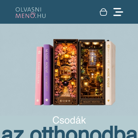
Csodák
az otthonodba