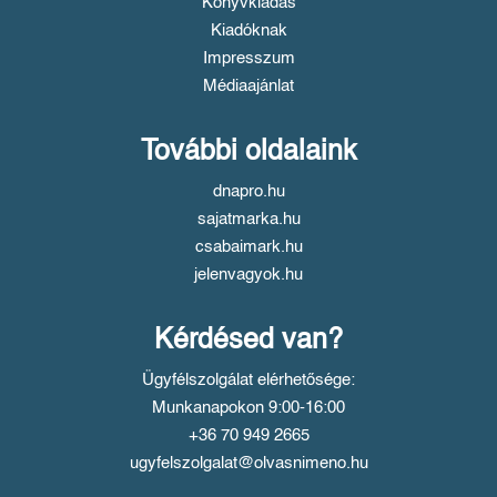
Könyvkiadás
Kiadóknak
Impresszum
Médiaajánlat
További oldalaink
dnapro.hu
sajatmarka.hu
csabaimark.hu
jelenvagyok.hu
Kérdésed van?
Ügyfélszolgálat elérhetősége:
Munkanapokon 9:00-16:00
+36 70 949 2665
ugyfelszolgalat@olvasnimeno.hu