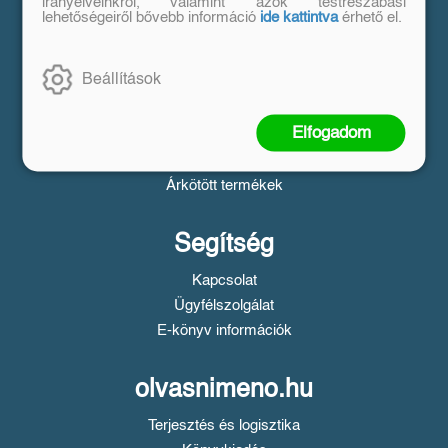
Vásárlás
irányelveinkről, valamint azok testreszabási
lehetőségeiről bővebb információ
ide kattintva
érhető el.
Szállítási tudnivalók
Fizetési tudnivalók
Beállítások
Tájékoztató a Simple fizetésről
Üzletszabályzat
Elfogadom
Adatvédelem
Süti beállítások
Árkötött termékek
Segítség
Kapcsolat
Ügyfélszolgálat
E-könyv információk
olvasnimeno.hu
Terjesztés és logisztika