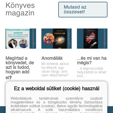
Könyves
Mutasd az
magazin
összeset!
Megírtad a
Anomáliák
...és mi van ha
könyvedet, de
mégis?
Mi történik akkor,
azt is tudod,
ha létezik egy
...a legrosszabb
olyan tárgy, ami
hogyan add
helyzetből is lehet
nem létezhetne?
kiút...
el❓️
Tovább
Tovább
Időpont: június
Ez a weboldal sütiket (cookie) használ
16., 18:00-19:00
Tovább
Weboldalunk tartalmának személyre szabott
megjelenítése és a böngészési élmény biztosítása
érdekében sütiket (cookie), illetve egyéb technológiákat
alkalmazunk. A sütik használatára vonatkozó