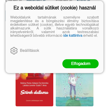
Eredeti ár:
Bevezető ár:
Eredeti ár:
Kötött ár:
5 399 Ft
3 599 Ft
5 999 Ft
3 999 Ft
Ez a weboldal sütiket (cookie) használ
Előrendelem
Előrendelem
Weboldalunk tartalmának személyre szabott
megjelenítése és a böngészési élmény biztosítása
érdekében sütiket (cookie), illetve egyéb technológiákat
alkalmazunk. A sütik használatára vonatkozó
irányelveinkről, valamint azok testreszabási
Szerző további művei
lehetőségeiről bővebb információ
ide kattintva
érhető el.
Beállítások
Elfogadom