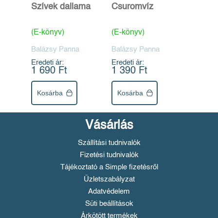
Szívek dallama
Csuromvíz
(E-könyv)
(E-könyv)
Balázsy Panna
Balázsy Panna
Eredeti ár:
Eredeti ár:
1 690 Ft
1 390 Ft
Kosárba
Kosárba
Vásárlás
Szállítási tudnivalók
Fizetési tudnivalók
Tájékoztató a Simple fizetésről
Üzletszabályzat
Adatvédelem
Süti beállítások
Árkötött termékek