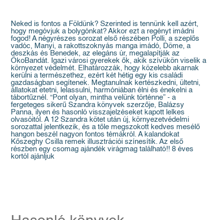
Neked is fontos a Földünk? Szerinted is tennünk kell azért,
hogy megóvjuk a bolygónkat? Akkor ezt a regényt imádni
fogod! A négyrészes sorozat első részében Polli, a szeplős
vadóc, Manyi, a rakottszoknyás manga imádó, Döme, a
deszkás és Benedek, az elegáns úr, megalapítják az
ÖkoBandát. Igazi városi gyerekek ők, akik szívükön viselik a
környezet védelmét. Elhatározzák, hogy közelebb akarnak
kerülni a természethez, ezért két hétig egy kis családi
gazdaságban segítenek. Megtanulnak kertészkedni, ültetni,
állatokat etetni, lelassulni, harmóniában élni és énekelni a
tábortűznél. “Pont olyan, mintha velünk történne” - a
fergeteges sikerű Szandra könyvek szerzője, Balázsy
Panna, ilyen és hasonló visszajelzéseket kapott lelkes
olvasóitól. A 12 Szandra kötet után új, környezetvédelmi
sorozattal jelentkezik, és a tőle megszokott kedves mesélő
hangon beszél nagyon fontos témákról. A kalandokat
Kőszeghy Csilla remek illusztrációi színesítik. Az első
részben egy csomag ajándék virágmag található!! 8 éves
kortól ajánljuk