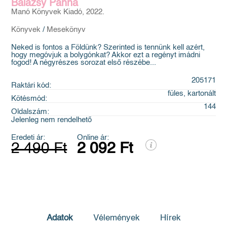
Balázsy Panna
Manó Könyvek Kiadó, 2022.
Könyvek
/
Mesekönyv
Neked is fontos a Földünk? Szerinted is tennünk kell azért,
hogy megóvjuk a bolygónkat? Akkor ezt a regényt imádni
fogod! A négyrészes sorozat első részébe...
205171
Raktári kód:
füles, kartonált
Kötésmód:
144
Oldalszám:
Jelenleg nem rendelhető
Eredeti ár:
Online ár:
2 490 Ft
2 092 Ft
Adatok
Vélemények
Hírek