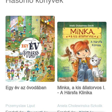
Hasonló könyvek
Egy év az óvodában
Minka, a kis állatorvos I.
- A Hársfa Klinika
Przemyslaw Liput
Aniela Cholewinska-Szkolik